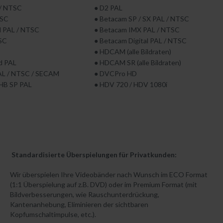
 / NTSC
● D2 PAL
Haben Sie den Benutzernamen vergessen?
TSC
● Betacam SP / SX PAL / NTSC
Haben Sie das Passwort vergessen?
 PAL / NTSC
● Betacam IMX PAL / NTSC
Registrieren
SC
● Betacam Digital PAL / NTSC
● HDCAM (alle Bildraten)
rd PAL
● HDCAM SR (alle Bildraten)
AL / NTSC / SECAM
● DVCPro HD
 HB SP PAL
● HDV 720 / HDV 1080i
Produkte + Preise
Standardisierte Überspielungen für Privatkunden:
VHS auf DVD, BluRay oder Stick
Wir überspielen Ihre Videobänder nach Wunsch im ECO Format
(1:1 Überspielung auf z.B. DVD) oder im Premium Format (mit
Betamax auf DVD, BluRay oder Stick
Bildverbesserungen, wie Rauschunterdrückung,
Kantenanhebung, Eliminieren der sichtbaren
Video 8 auf DVD, BluRay oder Stick
Kopfumschaltimpulse, etc.).
Mini DV auf DVD, BluRay oder Stick