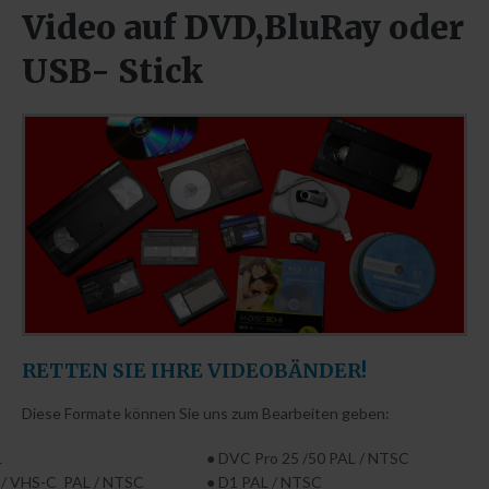
Normwandlung und Bildratenkonvertierung
Video
auf
DVD,BluRay
oder
Herstellung von 360° Videos für die Immobilienbranche u.a.
USB-
Stick
CD/DVD/BD Druckvorlagen
Abhol- und Bringservice für Privataufträge
TORON Server (Up- Downloads)
Login form
Benutzername
Passwort
RETTEN
SIE
IHRE
VIDEOBÄNDER!
Automatische Erinnerung
Diese Formate können Sie uns zum Bearbeiten geben:
ANMELDEN
L
● DVC Pro 25 /50 PAL / NTSC
 / VHS-C PAL / NTSC
● D1 PAL / NTSC