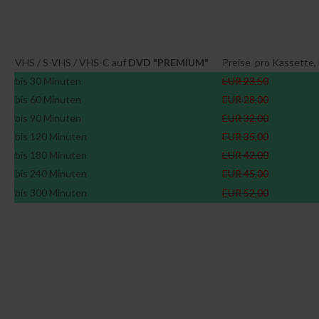
Nachrichten
Aktuelle Nachrichten
Bild- & Tontechnik
VHS / S-VHS / VHS-C auf
DVD "PREMIUM"
Preise pro Kassette, 
bis 30 Minuten
EUR 23,50
Wissenschaft & Forschung
bis 60 Minuten
EUR 28,00
Kultur
bis 90 Minuten
EUR 32,00
bis 120 Minuten
EUR 35,00
Über uns
bis 180 Minuten
EUR 42,00
bis 240 Minuten
EUR 45,00
Geschichte
bis 300 Minuten
EUR 52,00
Profil
Blog
Videothemen
Film und Digitalisierung
Foto- Dia- und Negativscan