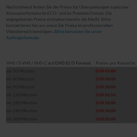
Nachstehend finden Sie die Preise für Überspielungen typischer
8mm Film auf DVD, BluRay oder Stick
Konsumerformate im ECO- und im Premium Format. Die
16mm Film auf DVD, BluRay oder Stick
angegebenen Preise enthalten bereits die MwSt. Bitte
kontaktieren Sie uns wenn Sie Preise im professionellen
Dias auf Disk, Stick, Cloud
Videobereich benötigen.
Bitte benutzen Sie unser
Auftragsformular.
Negative auf Disk, Stick, Cloud
Fotos auf Disk, Stick, Cloud
Schallplatten auf CD, MP3, AAC
VHS / S-VHS / VHS-C auf
DVD ECO Format
Preise pro Kassette, 
MC Compact Cassette auf Digital
bis 30 Minuten
EUR 15,00
Tonband auf CD,MP3,AAC
bis 60 Minuten
EUR 18,00
bis 90 Minuten
EUR 20,00
DAT Cassette auf CD,MP3,AAC
bis 120 Minuten
EUR 22,50
Serienkopien CD, DVD, BluRay, USB Stick und
bis 180 Minuten
EUR 26,00
Flashcards
bis 240 Minuten
EUR 30,00
Kontakt
bis 300 Minuten
EUR 35,00