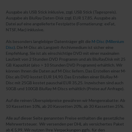
Ausgabe als USB Stick inklusive, zzgl. USB Stick (Tagespreis).
Ausgabe als BluRay Daten-Disk zzgl. EUR 17,85. Ausgabe als
Datei auf eine angelieferte Festplatte (Formatierung: exFat,
NTSF, Mac) inklusive.
Als besonders langlebiger Datenträger gilt die
M-Disc (Millenium
Disc)
. Die M-Disc als Langzeit-Archivmedium ist sicher eine
Empfehlung. Sie ist als einschichtige DVD mit einer maximalen
Laufzeit von 2 Stunden DVD Programm und als BluRayDisk mit 25
GB Kapazität (also > 10 Stunden DVD Programm) erhältlich. Wir
können Ihnen die Daten auf M-Disc liefern. Das Erstellen einer M-
Disc als DVD kostet EUR 14,90. Das Erstellen einer BluRay M-
Disc mit 25GB kostet pauschal EUR 35,25. Inzwischen sind auch
50GB und 100GB BluRay M-Discs erhältlich (Preise auf Anfrage).
Auf die reinen Überspielpreise gewähren wir Mengenrabatte: Ab
10 Kassetten 10%, ab 20 Kassetten 20%, ab 30 Kassetten 25%.
Alle auf dieser Seite genannten Preise enthalten die gesetzliche
Mehrwertsteuer. Wir versenden per DHL als versichertes Paket
ab € 5,99. Wir nutzen Ihre Verpackungen ggfs. für den