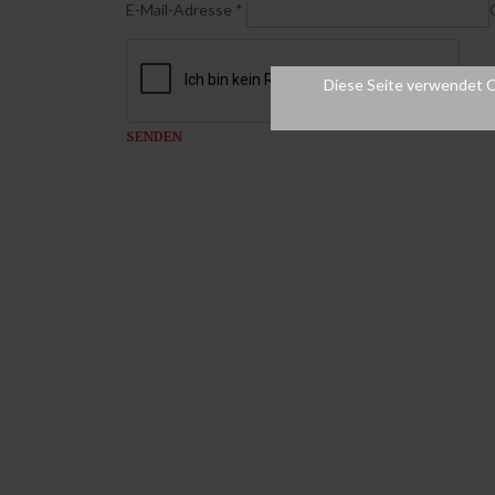
E-Mail-Adresse
*
Tonband auf CD,MP3,AAC
DAT Cassette auf CD,MP3,AAC
Diese Seite verwendet C
Serienkopien CD, DVD, BluRay, US
und Flashcards
SENDEN