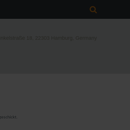
en
inkelstraße 18, 22303 Hamburg, Germany
italisierung
und Negativscan
isierung
V Bearbeitung
 Erinnerung
LDEN
Benutzernamen vergessen?
geschickt.
asswort vergessen?