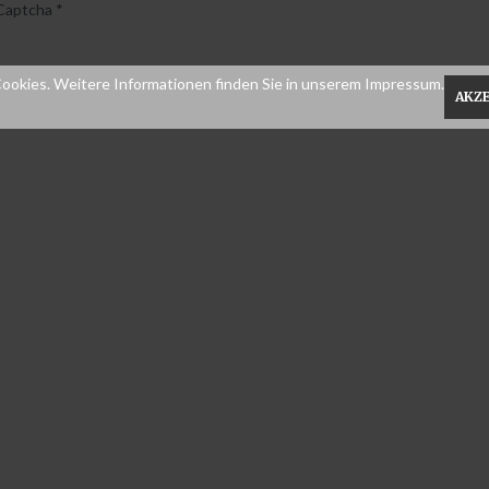
Captcha
*
ookies. Weitere Informationen finden Sie in unserem Impressum.
B Stick
AKZ