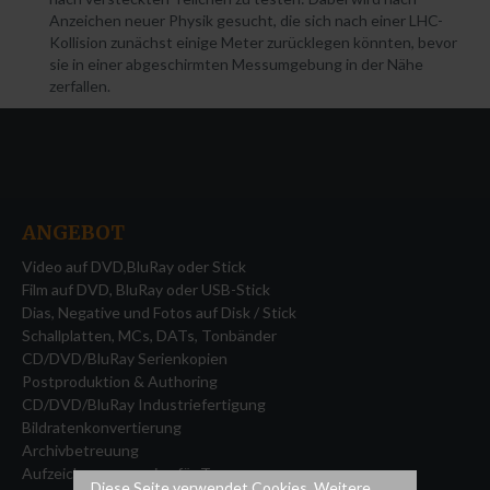
Anzeichen neuer Physik gesucht, die sich nach einer LHC-
8mm Film auf DVD, BluRay oder Stick
Kollision zunächst einige Meter zurücklegen könnten, bevor
sie in einer abgeschirmten Messumgebung in der Nähe
16mm Film auf DVD, BluRay oder Stick
zerfallen.
Dias auf Disk, Stick, Cloud
Negative auf Disk, Stick, Cloud
Fotos auf Disk, Stick, Cloud
Schallplatten auf CD, MP3, AAC
ANGEBOT
MC Compact Cassette auf Digital
Video auf DVD,BluRay oder Stick
Tonband auf CD,MP3,AAC
Film auf DVD, BluRay oder USB-Stick
DAT Cassette auf CD,MP3,AAC
Dias, Negative und Fotos auf Disk / Stick
Schallplatten, MCs, DATs, Tonbänder
Serienkopien CD, DVD, BluRay, USB Stick und
CD/DVD/BluRay Serienkopien
Flashcards
Postproduktion & Authoring
CD/DVD/BluRay Industriefertigung
Kontakt
Bildratenkonvertierung
Archivbetreuung
Aufzeichnungsservice für Tagungen
Diese Seite verwendet Cookies. Weitere