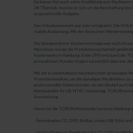
Da kamen ihm auch seine Ausbildung zum Kaufmann u
24/7 Betrieb, musste er sich um die Beschaffung des
anspruchsvolle Aufgabe.
Das Videokopierwerk war sehr erfolgreich. Die VHS 
stabile Auslastung. Mit der deutschen Wiedervereini
Die übergeordnete Konzernstrategie war nach Stroem
Maschinen wurde die Produktionssicherheit gefährde
Kopierwerks in Hamburg. Ende 1993 entstand die TO
prospektiven Kunden trugen wesentlich dazu bei, das
Mit der in unmittelbarer Nachbarschaft ansässigen M
Promotionmedium, um die damaligen Musikvideos zu v
professioneller Videorecorder, um den Bedarf auch 
Normwandler für z.B. NTSC notwendig. TORON entwick
Ausstattung.
Heute ist die TORON Multimedia Services Hamburg ei
- Serienkopien CD, DVD, BluRay, sowie USB Stick und 
- Großauflagen via Replikation für CD, DVD und BluR