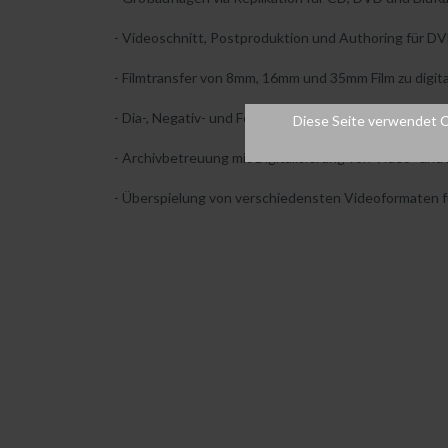
- Videoschnitt, Postproduktion und Authoring für 
- Filmtransfer von 8mm, 16mm und 35mm Film zu digita
- Dia-, Negativ- und Fotoscanning.
Diese Seite verwendet C
- Archivbetreuung mit Digitalisierung von Video- und
- Überspielung von verschiedensten Videoformaten fü