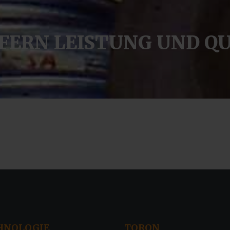
EFERN
LEISTUNG
UND
QU
HNOLOGIE
TORON