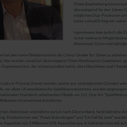
35mm Bearbeitung kennenzule
überwiegend für den 16mm-Farb
möglichen Dup-Prozessen und
hatte schnell Erfolg mit sein
Irgendwann kam jedoch die Ze
Unter mehreren Möglichkeiten
Abenteuer: Einen mehrjährigen
bei den Irene Filmlaboratories als Colour Grader für 16mm zu arbeiten.
g. Hier wurden zunächst überwiegend 35mm Werbespots bearbeitet, sp
 Kopiermeisters, der sicherzustellen hatte, dass Maschinen und Chemie 
lm Labs in Pretoria (Irene) wurden später aus strategischen Gründen w
le, vor allem US amerikanische Spielfilmproduzenten, wurden angezogen 
ionalen Standards arbeitenden Filmlab vor Ort. Eine Art "Spielfilmboo
filmkopien international anzubieten.
hen Abenteuer und kehrte zurück nach Deutschland, fand bald eine Ans
ung. Produktionen wie "Praxis Bülowbogen" und "Ein Fall für zwei" wurde
Kapazität von 3 Millionen VHS Kassetten p.a. in Kaltenkirchen mit auf