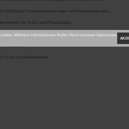
DVD und BluRay. Formatkonvertierungen und Normwandlungen.
len Medien für Profis und Privatkunden.
ookies. Weitere Informationen finden Sie in unserem Impressum.
AKZ
 Filmbeständen.
r Profis und Privatkunden.