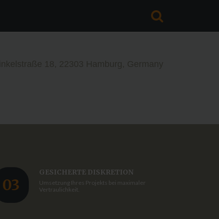
en
inkelstraße 18, 22303 Hamburg, Germany
italisierung
und Negativscan
isierung
V Bearbeitung
 Erinnerung
LDEN
GESICHERTE
DISKRETION
03
Umsetzung Ihres Projekts bei maximaler
Benutzernamen vergessen?
Vertraulichkeit.
asswort vergessen?