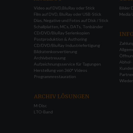
Video auf DVD,BluRay oder Stick
Bilder
Film auf DVD, BluRay oder USB-Stick
Media U
Dias, Negative und Fotos auf Disk / Stick
Schallplatten, MCs, DATs, Tonbänder
CD/DVD/BluRay Serienkopien
INF
Postproduktion & Authoring
Zahlun
CD/DVD/BluRay Industriefertigung
Allgem
Bildratenkonvertierung
Öffnun
Archivbetreuung
Abhol- 
Aufzeichnungsservice für Tagungen
Kunde
Herstellung von 360° Videos
Partne
Programmrestauration
Wieder
ARCHIV
LÖSUNGEN
M-Disc
LTO-Band