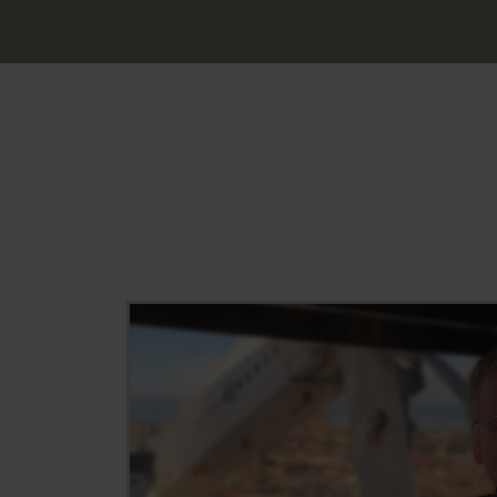
Tonband auf CD,MP3,AAC
DAT Cassette auf CD,MP3,AAC
Serienkopien CD, DVD, BluRay, US
und Flashcards