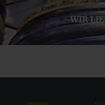
WIR
LI
ANGEBOT
TEC