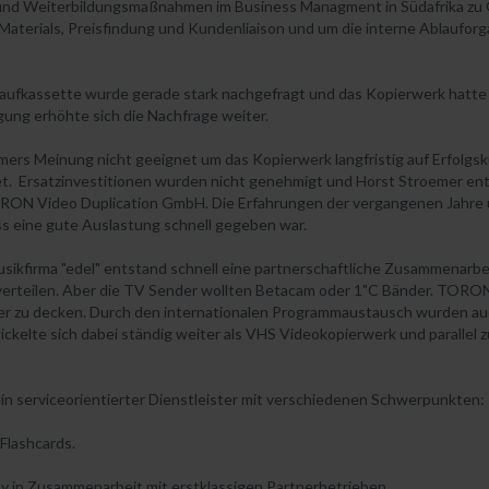
nd Weiterbildungsmaßnahmen im Business Managment in Südafrika zu G
 Materials, Preisfindung und Kundenliaison und um die interne Ablaufo
Kaufkassette wurde gerade stark nachgefragt und das Kopierwerk hatte
gung erhöhte sich die Nachfrage weiter.
ers Meinung nicht geeignet um das Kopierwerk langfristig auf Erfolgs
t. Ersatzinvestitionen wurden nicht genehmigt und Horst Stroemer ent
RON Video Duplication GmbH. Die Erfahrungen der vergangenen Jahre u
s eine gute Auslastung schnell gegeben war.
usikfirma "edel" entstand schnell eine partnerschaftliche Zusammenarb
erteilen. Aber die TV Sender wollten Betacam oder 1"C Bänder. TORON
hier zu decken. Durch den internationalen Programmaustausch wurden a
elte sich dabei ständig weiter als VHS Videokopierwerk und parallel z
n serviceorientierter Dienstleister mit verschiedenen Schwerpunkten:
Flashcards.
ay in Zusammenarbeit mit erstklassigen Partnerbetrieben.