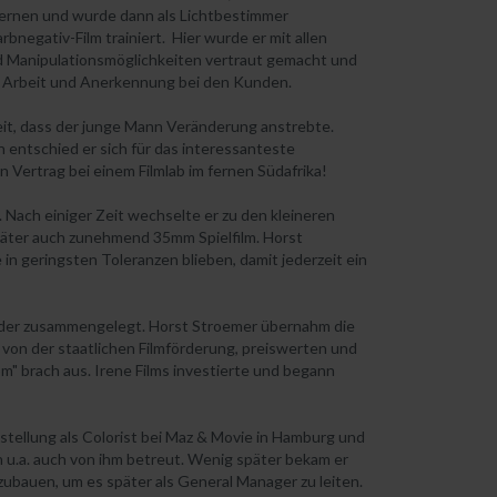
rnen und wurde dann als Lichtbestimmer
negativ-Film trainiert. Hier wurde er mit allen
 Manipulationsmöglichkeiten vertraut gemacht und
er Arbeit und Anerkennung bei den Kunden.
it, dass der junge Mann Veränderung anstrebte.
 entschied er sich für das interessanteste
 Vertrag bei einem Filmlab im fernen Südafrika!
 Nach einiger Zeit wechselte er zu den kleineren
äter auch zunehmend 35mm Spielfilm. Horst
in geringsten Toleranzen blieben, damit jederzeit ein
ieder zusammengelegt. Horst Stroemer übernahm die
von der staatlichen Filmförderung, preiswerten und
m" brach aus. Irene Films investierte und begann
tellung als Colorist bei Maz & Movie in Hamburg und
n u.a. auch von ihm betreut. Wenig später bekam er
zubauen, um es später als General Manager zu leiten.