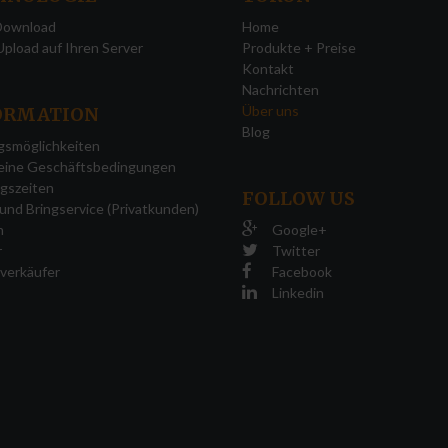
 Download
Home
pload auf Ihren Server
Produkte + Preise
Kontakt
Nachrichten
Über uns
ORMATION
Blog
gsmöglichkeiten
eine Geschäftsbedingungen
gszeiten
FOLLOW
US
und Bringservice (Privatkunden)
n
Google+
r
Twitter
verkäufer
Facebook
Linkedin