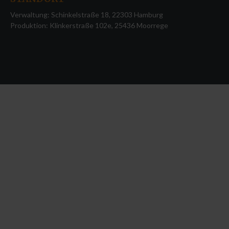
Audiodigitalisierung
Verwaltung: Schinkelstraße 18, 22303 Hamburg
Produktion: Klinkerstraße 102e, 25436 Moorrege
IT in der AV Bearbeitung
Humoriges