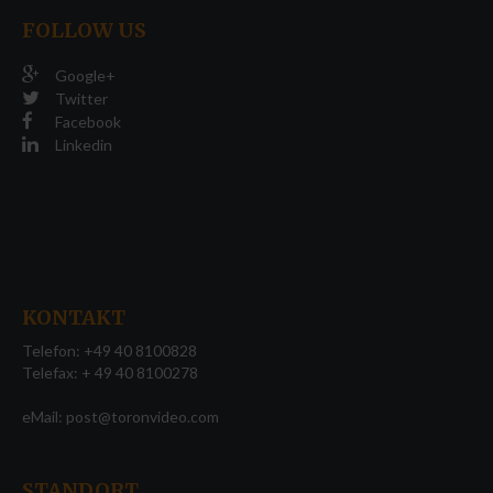
Nachrichten
FOLLOW
US
Aktuelle Nachrichten
Google+
Bild- & Tontechnik
Twitter
Facebook
Wissenschaft & Forschung
Linkedin
Kultur
Über uns
Geschichte
Profil
KONTAKT
Telefon: +49 40 8100828
Blog
Telefax: + 49 40 8100278
Videothemen
eMail:
post@toronvideo.com
Film und Digitalisierung
Foto- Dia- und Negativscan
STANDORT