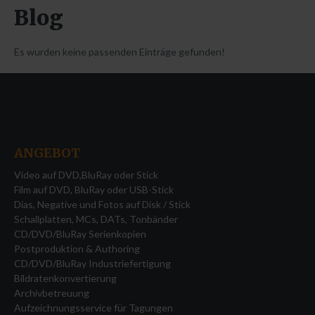
Normwandlung und Bildratenkonvertierung
Blog
Herstellung von 360° Videos für die Immobilienbranche u.a.
Es wurden keine passenden Einträge gefunden!
CD/DVD/BD Druckvorlagen
Abhol- und Bringservice für Privataufträge
TORON Server (Up- Downloads)
ANGEBOT
Login form
Video auf DVD,BluRay oder Stick
Film auf DVD, BluRay oder USB-Stick
Benutzername
Dias, Negative und Fotos auf Disk / Stick
Schallplatten, MCs, DATs, Tonbänder
Passwort
CD/DVD/BluRay Serienkopien
Postproduktion & Authoring
Automatische Erinnerung
CD/DVD/BluRay Industriefertigung
Bildratenkonvertierung
Archivbetreuung
ANMELDEN
Aufzeichnungsservice für Tagungen